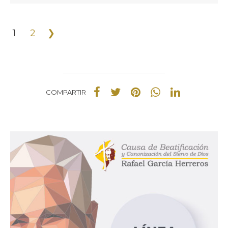
1
2
❯
COMPARTIR