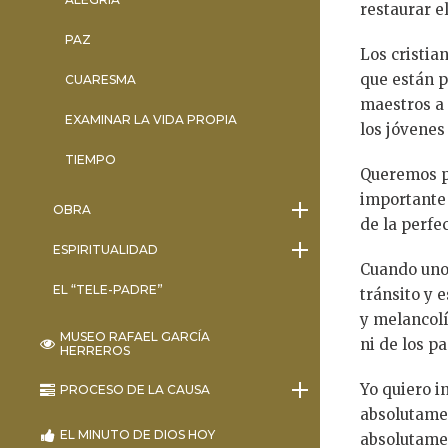
restaurar e
PAZ
Los cristia
que están p
CUARESMA
maestros a 
EXAMINAR LA VIDA PROPIA
los jóvenes
TIEMPO
Queremos pe
importante
OBRA
de la perfe
ESPIRITUALIDAD
Cuando uno 
EL “TELE-PADRE”
tránsito y 
y melancol
MUSEO RAFAEL GARCÍA
ni de los p
HERREROS
Yo quiero i
PROCESO DE LA CAUSA
absolutamen
EL MINUTO DE DIOS HOY
absolutamen