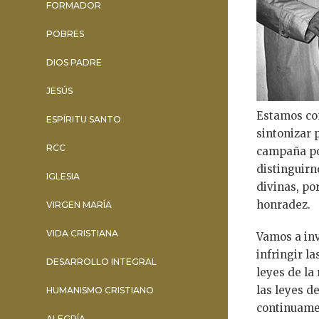
FORMADOR
POBRES
DIOS PADRE
JESÚS
Estamos co
ESPÍRITU SANTO
sintonizar 
RCC
campaña por
distinguirn
IGLESIA
divinas, po
honradez.
VIRGEN MARÍA
VIDA CRISTIANA
Vamos a inv
infringir la
DESARROLLO INTEGRAL
leyes de la 
las leyes d
HUMANISMO CRISTIANO
continuamen
ALEGRÍA