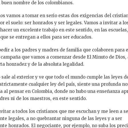
l buen nombre de los colombianos.
nos vamos a tomar en serio estas dos exigencias del cristia
or el suelo: ser honrados y ser legales. Vamos a invitar a lo
hacer un excelente trabajo en este sentido, en las escuelas,
 que se entregan a ellos para ser educados.
dir a los padres y madres de familia que colaboren para 
 campaña que vamos a comenzar desde El Minuto de Dios, 
cta honradez y de la absoluta legalidad.
sale al exterior y ve que todo el mundo cumple las leyes d
estrictamente cualquier ley del país, siente una profunda no
ía al pensar en Colombia, donde no hubo una enseñanza ap
adres ni de los maestros, en este sentido.
nvitar a todos los cristianos que me escuchan y me leen a s
te legales, a no quebrantar ninguna de las leyes y a ser
te honrados. El negociante, por ejemplo, no suba los prec