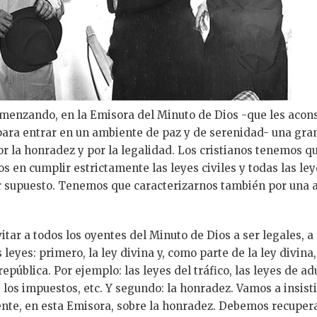
menzando, en la Emisora del Minuto de Dios -que les acon
para entrar en un ambiente de paz y de serenidad- una gra
 la honradez y por la legalidad. Los cristianos tenemos q
os en cumplir estrictamente las leyes civiles y todas las le
r supuesto. Tenemos que caracterizarnos también por una 
itar a todos los oyentes del Minuto de Dios a ser legales, a
s leyes: primero, la ley divina y, como parte de la ley divina,
república. Por ejemplo: las leyes del tráfico, las leyes de a
e los impuestos, etc. Y segundo: la honradez. Vamos a insisti
te, en esta Emisora, sobre la honradez. Debemos recupera