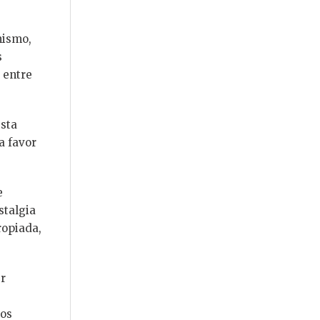
nismo,
s
 entre
esta
a favor
e
stalgia
ropiada,
er
ios