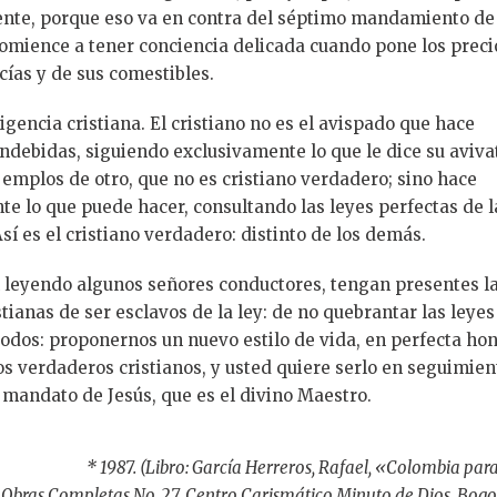
nte, porque eso va en contra del séptimo mandamiento de 
comience a tener conciencia delicada cuando pone los preci
ías y de sus comestibles.
xigencia cristiana. El cristiano no es el avispado que hace
ndebidas, siguiendo exclusivamente lo que le dice su aviva
jemplos de otro, que no es cristiano verdadero; sino hace
te lo que puede hacer, consultando las leyes perfectas de l
sí es el cristiano verdadero: distinto de los demás.
 leyendo algunos señores conductores, tengan presentes l
tianas de ser esclavos de la ley: de no quebrantar las leyes
 todos: proponernos un nuevo estilo de vida, en perfecta ho
os verdaderos cristianos, y usted quiere serlo en seguimien
l mandato de Jesús, que es el divino Maestro.
* 1987. (Libro: García Herreros, Rafael, «Colombia para
 Obras Completas No. 27, Centro Carismático Minuto de Dios, Bogo