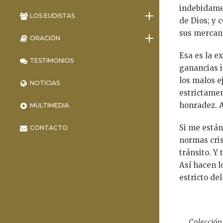
indebidame
LOS EUDISTAS
de Dios; y 
sus mercanc
ORACIÓN
Esa es la e
TESTIMONIOS
ganancias i
los malos e
NOTICIAS
estrictamen
honradez. A
MULTIMEDIA
Si me están
CONTACTO
normas cris
tránsito. Y
Así hacen l
estricto de
Colección