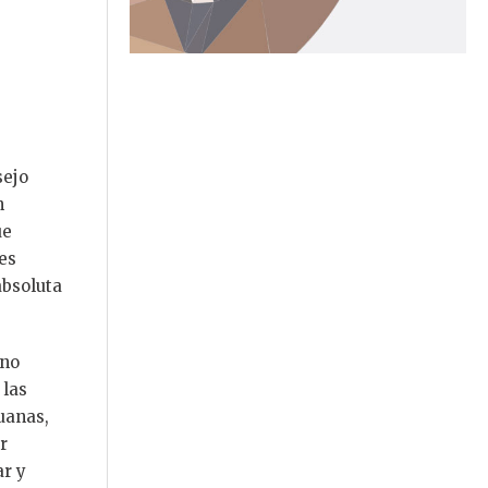
sejo
n
ue
yes
absoluta
 no
 las
duanas,
r
r y