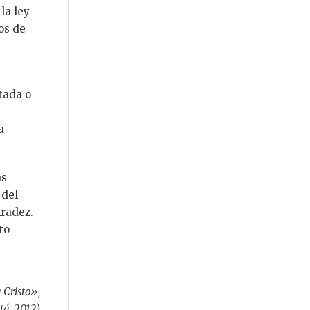
la ley
os de
tada o
a
as
 del
nradez.
to
 Cristo»,
tá, 2012)