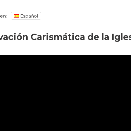
en:
Español
ación Carismática de la Igles